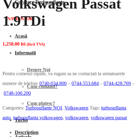
Volkswagen Passat
Curatare Turbosuflante
1.9TDi
NAVIGATOR
Acasã
1,250.00
lei
(fãrã TVA)
Informatii
Despre Noi
Pentru comenzi rapide, va rugam sa ne contactati la urmatoarele
numere de telefon:
0740-034.800
–
0744-553.684
–
0744-428.769
–
Cum comand?
0748-100.200
Cum platesc?
Categories:
Turbosuflante NOI
,
Volkswagen
Tags:
turbosuflanta
auto
,
turbosuflanta volkswagen
,
volkswagen
,
volkswagen passat
Turbo
Description
Articole