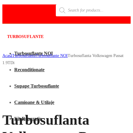
Products
search
TURBOSUFLANTE
Turbosuflante NOI
Acasã
Turbosuflanta
Turbosuflante NOI
Turbosuflanta Volkswagen Passat
1.9TDi
Reconditionate
Supape Turbosuflante
Camioane & Utilaje
Turbosuflanta
Kit Reparatie