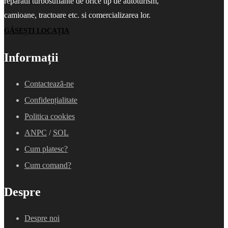
reparatii turbosuflante de orice tip de autoturism,
camioane, tractoare etc. si comercializarea lor.
GĂSEȘTI LOCAȚIA
Informații
Contacteazã-ne
Confidențialitate
Politica cookies
ANPC
/
SOL
Cum platesc?
Cum comand?
Despre
Despre noi