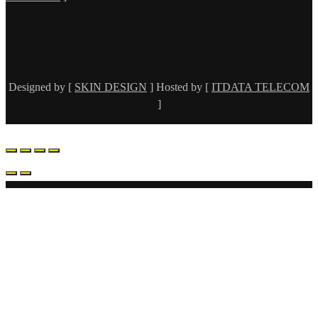
Designed by [
SKIN DESIGN
] Hosted by [
ITDATA TELECOM
]