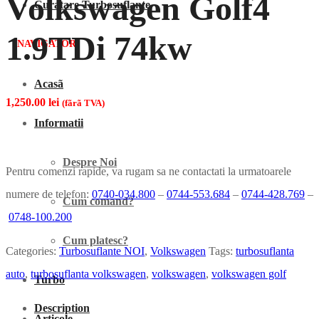
Volkswagen Golf4
Curatare Turbosuflante
1.9TDi 74kw
NAVIGATOR
Acasã
1,250.00
lei
(fãrã TVA)
Informatii
Despre Noi
Pentru comenzi rapide, va rugam sa ne contactati la urmatoarele
numere de telefon:
0740-034.800
–
0744-553.684
–
0744-428.769
–
Cum comand?
0748-100.200
Cum platesc?
Categories:
Turbosuflante NOI
,
Volkswagen
Tags:
turbosuflanta
auto
,
turbosuflanta volkswagen
,
volkswagen
,
volkswagen golf
Turbo
Description
Articole