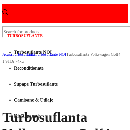
Products
search
TURBOSUFLANTE
Turbosuflante NOI
Acasã
Turbosuflanta
Turbosuflante NOI
Turbosuflanta Volkswagen Golf4
1.9TDi 74kw
Reconditionate
Supape Turbosuflante
Camioane & Utilaje
Turbosuflanta
Kit Reparatie