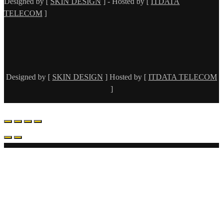
Designed by [
SKIN DESIGN
] - Hosted by [
ITDATA
TELECOM
]
Designed by [
SKIN DESIGN
] Hosted by [
ITDATA TELECOM
]