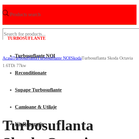
Products search
TURBOSUFLANTE
Turbosuflante NOI
Acasã
Turbosuflanta
Turbosuflante NOI
Skoda
Turbosuflanta Skoda Octavia
1.6TDi 77kw
Reconditionate
Supape Turbosuflante
Camioane & Utilaje
Turbosuflanta
Kit Reparatie