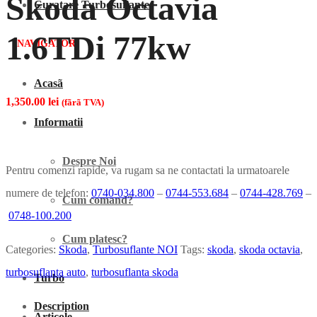
Skoda Octavia
Curatare Turbosuflante
1.6TDi 77kw
NAVIGATOR
Acasã
1,350.00
lei
(fãrã TVA)
Informatii
Despre Noi
Pentru comenzi rapide, va rugam sa ne contactati la urmatoarele
numere de telefon:
0740-034.800
–
0744-553.684
–
0744-428.769
–
Cum comand?
0748-100.200
Cum platesc?
Categories:
Skoda
,
Turbosuflante NOI
Tags:
skoda
,
skoda octavia
,
turbosuflanta auto
,
turbosuflanta skoda
Turbo
Description
Articole