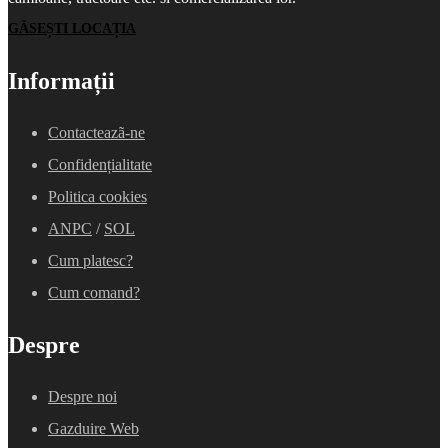
GĂSEȘTI LOCAȚIA
Informații
Contacteazã-ne
Confidențialitate
Politica cookies
ANPC
/
SOL
Cum platesc?
Cum comand?
Despre
Despre noi
Gazduire Web