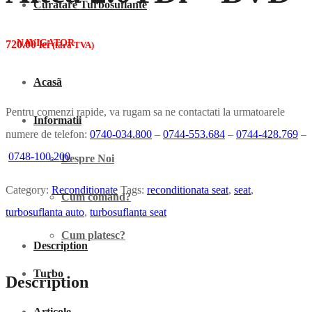
Curatare Turbosuflante
NAVIGATOR
720.00
lei
(fãrã TVA)
Acasã
Pentru comenzi rapide, va rugam sa ne contactati la urmatoarele
Informatii
numere de telefon:
0740-034.800
–
0744-553.684
–
0744-428.769
–
0748-100.200
Despre Noi
Category:
Reconditionate
Tags:
reconditionata seat
,
seat
,
Cum comand?
turbosuflanta auto
,
turbosuflanta seat
Cum platesc?
Description
Turbo
Description
Articole