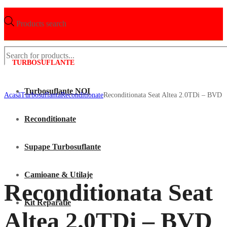
Products search
TURBOSUFLANTE
Turbosuflante NOI
Acasã
Turbosuflanta
Reconditionate
Reconditionata Seat Altea 2.0TDi – BVD
Reconditionate
Supape Turbosuflante
Camioane & Utilaje
Reconditionata Seat
Kit Reparatie
Altea 2.0TDi – BVD