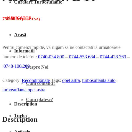
Curatare Turbosuflante
NAVIGATOR
750.00
lei
(fãrã TVA)
Acasã
Pentru comenzi rapide, va rugam sa ne contactati la urmatoarele
Informatii
numere de telefon:
0740-034.800
–
0744-553.684
–
0744-428.769
–
0748-100.200
Despre Noi
Category:
Reconditionate
Tags:
opel astra
,
turbosuflanta auto
,
Cum comand?
turbosuflanta opel astra
Cum platesc?
Description
Turbo
Description
Articole