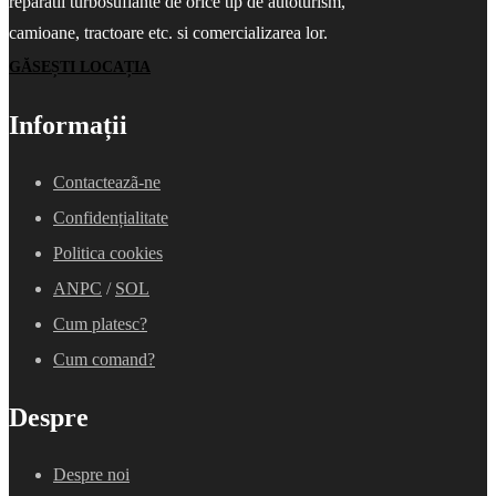
reparatii turbosuflante de orice tip de autoturism,
camioane, tractoare etc. si comercializarea lor.
GĂSEȘTI LOCAȚIA
Informații
Contacteazã-ne
Confidențialitate
Politica cookies
ANPC
/
SOL
Cum platesc?
Cum comand?
Despre
Despre noi