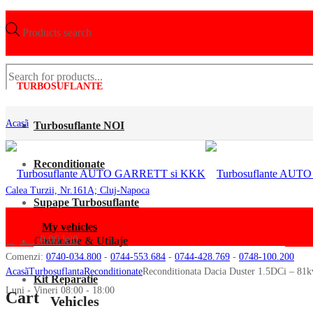
Products search
TURBOSUFLANTE
Acasã
Turbosuflante NOI
Reconditionate
Calea Turzii, Nr.161A; Cluj-Napoca
Supape Turbosuflante
My vehicles
My cart
0.00
lei
0
Camioane & Utilaje
Comenzi:
0740-034.800
-
0744-553.684
-
0744-428.769
-
0748-100.200
Acasã
Turbosuflanta
Reconditionate
Reconditionata Dacia Duster 1.5DCi – 81
Kit Reparatie
Luni - Vineri 08:00 - 18:00
Cart
Vehicles