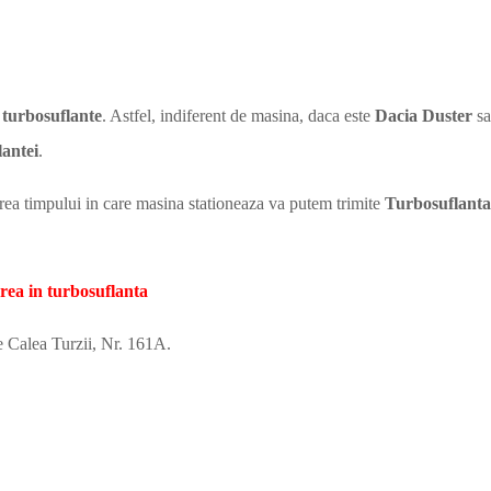
 turbosuflante
. Astfel, indiferent de masina, daca este
Dacia Duster
sa
lantei
.
tarea timpului in care masina stationeaza va putem trimite
Turbosuflanta
rea in turbosuflanta
pe Calea Turzii, Nr. 161A.