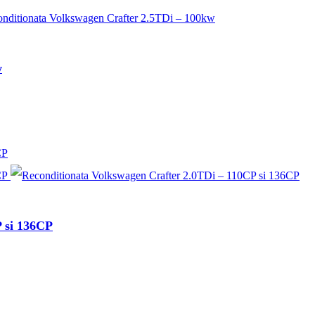
w
 si 136CP