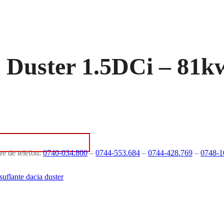
a Duster 1.5DCi – 81k
re de telefon:
0740-034.800
–
0744-553.684
–
0744-428.769
–
0748-1
suflante dacia duster