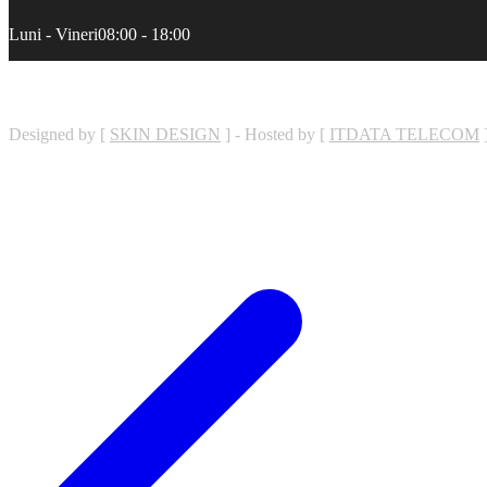
Luni - Vineri
08:00 - 18:00
Designed by [
SKIN DESIGN
] - Hosted by [
ITDATA TELECOM