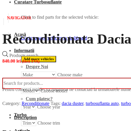
Curatare Turbosuflante
Click to find parts for the selected vehicle:
NAVIGATOR
Reconditionata Daci
Acasã
Login to save vehicles to dashboard
Informatii
Products search
Add more vehicles
840.00
lei
(fãrã TVA)
Despre Noi
Choose make
Cum comand?
Pentru comenzi rapide, va rugam sa ne contactati la urmatoarele nume
Choose model
Cum platesc?
Category:
Reconditionate
Tags:
dacia duster
,
turbosuflanta auto
,
turbo
Choose year
Turbo
Description
Choose trim
Articole