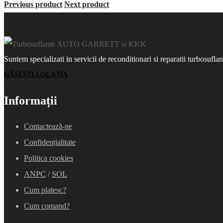
Previous product
Next product
Suntem specializati in servicii de reconditionari si reparatii turbosufla
GĂSEȘTI LOCAȚIA
Informații
Contacteazã-ne
Confidențialitate
Politica cookies
ANPC
/
SOL
Cum platesc?
Cum comand?