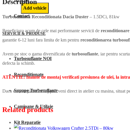
Description
Contact
Turbosuflanta Reconditionata Dacia Duster
– 1.5DCi, 81kw
Beneficiaza acum de cele mai performante servicii de
reconditionare
SERVICII & PRODUSE
garantie 6-12 luni fara limita de km pentru
reconditionarea turbosuf
Avem pe stoc o gama diversificata de
turbosuflante
, iar pentru scur
Turbosuflante NOI
defecta la schimb.
Reconditionate
ATENTIE: Inainte de montaj verificati presiunea de ulei, la intra
Supape Turbosuflante
Daca esti din judetul Cluj poti veni direct in atelier cu masina, situat 
Camioane & Utilaje
Related products
Kit Reparatie