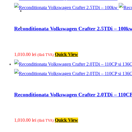
Articole
Contact
Reconditionata Volkswagen Crafter 2.5TDi – 100k
1,010.00
lei
Quick View
(fãrã TVA)
Reconditionata Volkswagen Crafter 2.0TDi – 110CP
1,010.00
lei
Quick View
(fãrã TVA)