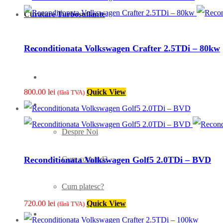
Curatare Turbosuflante
Reconditionata Volkswagen Crafter 2.5TDi – 80kw
Acasã
Servicii
800.00
lei
Quick View
(fãrã TVA)
Info
Despre Noi
Reconditionata Volkswagen Golf5 2.0TDi – BVD
Cum comand?
Cum platesc?
720.00
lei
Quick View
(fãrã TVA)
Turbo