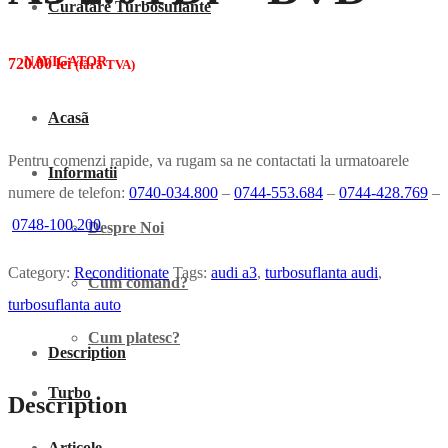
Curatare Turbosuflante
NAVIGATOR
720.00
lei
(fãrã TVA)
Acasã
Pentru comenzi rapide, va rugam sa ne contactati la urmatoarele
Informatii
numere de telefon:
0740-034.800
–
0744-553.684
–
0744-428.769
–
0748-100.200
Despre Noi
Category:
Reconditionate
Tags:
audi a3
,
turbosuflanta audi
,
Cum comand?
turbosuflanta auto
Cum platesc?
Description
Turbo
Description
Articole