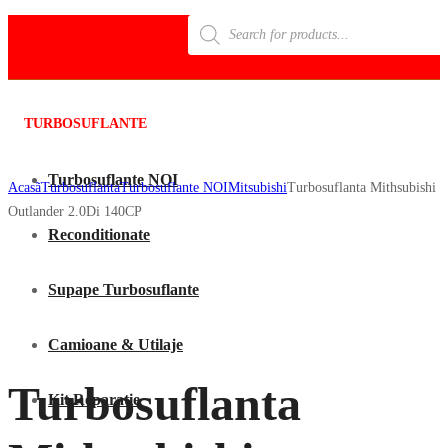
Products
search
TURBOSUFLANTE
Turbosuflante NOI
Acasã
Turbosuflanta
Turbosuflante NOI
Mitsubishi
Turbosuflanta Mithsubishi
Outlander 2.0Di 140CP
Reconditionate
Supape Turbosuflante
Camioane & Utilaje
Turbosuflanta
Kit Reparatie