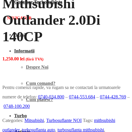
Mithsubishi
Curatare Turbosuflante
Outlander 2.0Di
NAVIGATOR
140CP
Acasã
Informatii
1,250.00
lei
(fãrã TVA)
Despre Noi
Cum comand?
Pentru comenzi rapide, va rugam sa ne contactati la urmatoarele
numere de telefon:
0740-034.800
–
0744-553.684
–
0744-428.769
–
Cum platesc?
0748-100.200
Turbo
Categories:
Mitsubishi
,
Turbosuflante NOI
Tags:
mithsubishi
outlander
,
turbosuflanta auto
,
turbosuflanta mithsubishi
,
Articole