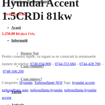
Hyundai Accent
Curatare Turbosuflante
1.5CRDi 81kw
NAVIGATOR
Acasã
1,250.00
lei
(fãrã TVA)
Informatii
Despre Noi
Pentru comenzi rapide, va rugam sa ne contactati la urmatoarele
numere de telefon:
0740-034.800
–
0744-553.684
–
0744-428.769
–
Cum comand?
0748-100.200
Cum platesc?
Categories:
Hyundai
,
Turbosuflante NOI
Tags:
hyundai accent
,
turbosuflanta auto
,
turbosuflanta hyundai
,
turbosuflanta hyundai
Turbo
accent
Articole