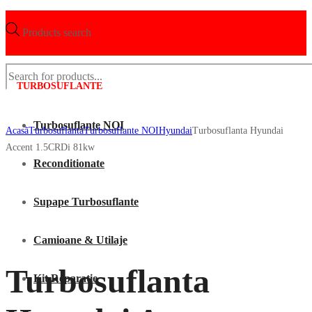
Products search
TURBOSUFLANTE
Turbosuflante NOI
Acasã
Turbosuflanta
Turbosuflante NOI
Hyundai
Turbosuflanta Hyundai
Accent 1.5CRDi 81kw
Reconditionate
Supape Turbosuflante
Camioane & Utilaje
Turbosuflanta
Kit Reparatie