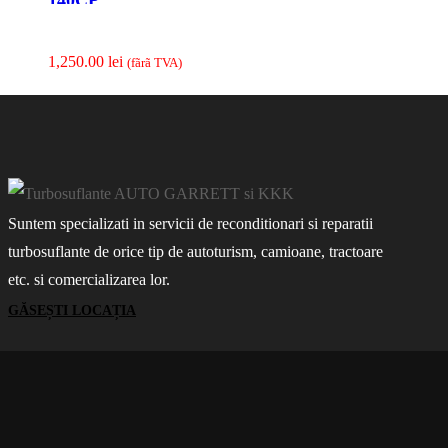
140CP
1,250.00
lei
(fãrã TVA)
Suntem specializati in servicii de reconditionari si reparatii
turbosuflante de orice tip de autoturism, camioane, tractoare
etc. si comercializarea lor.
GĂSEȘTI LOCAȚIA