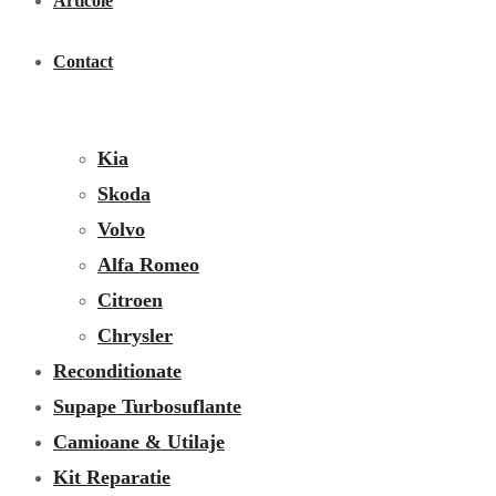
Articole
Ford
Opel
Contact
Renault
Toyota
Kia
Skoda
Volvo
Alfa Romeo
Citroen
Chrysler
Reconditionate
Supape Turbosuflante
Camioane & Utilaje
Kit Reparatie