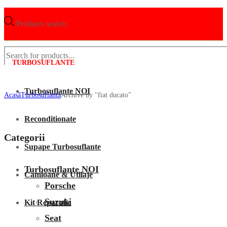
Products search
TURBOSUFLANTE
Turbosuflante NOI
Acasã
Turbosuflanta
Archive by "fiat ducato"
Reconditionate
Categorii
Supape Turbosuflante
Turbosuflante NOI
Camioane & Utilaje
Porsche
Suzuki
Kit Reparatie
Seat