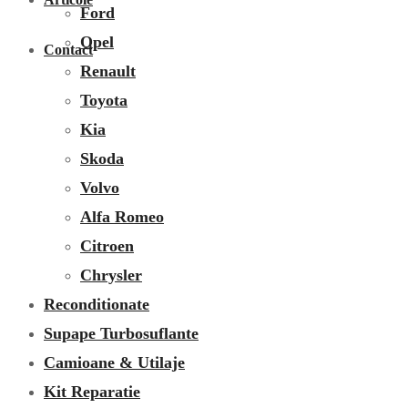
Ford
Opel
Contact
Renault
Toyota
Kia
Skoda
Volvo
Alfa Romeo
Citroen
Chrysler
Reconditionate
Supape Turbosuflante
Camioane & Utilaje
Kit Reparatie