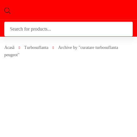
Products
search
Acasã
Turbosuflanta
Archive by "curatare turbosuflanta
peugeot"